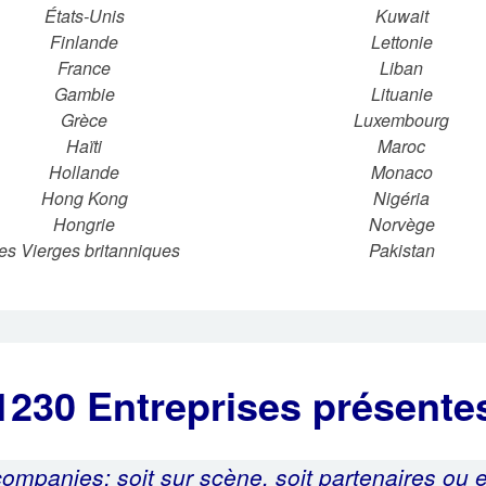
États-Unis
Kuwait
Finlande
Lettonie
France
Liban
Gambie
Lituanie
Grèce
Luxembourg
Haïti
Maroc
Hollande
Monaco
Hong Kong
Nigéria
Hongrie
Norvège
les Vierges britanniques
Pakistan
1230 Entreprises présente
companies: soit sur scène, soit partenaires ou 