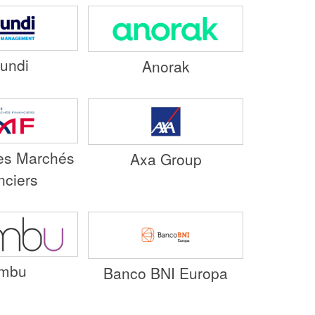
undi
Anorak
des Marchés
Axa Group
nciers
mbu
Banco BNI Europa