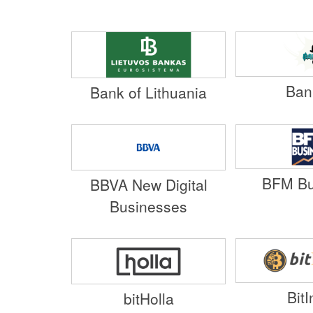
Ban
Bank of Lithuania
BFM Bu
BBVA New Digital
Businesses
Bit
bitHolla