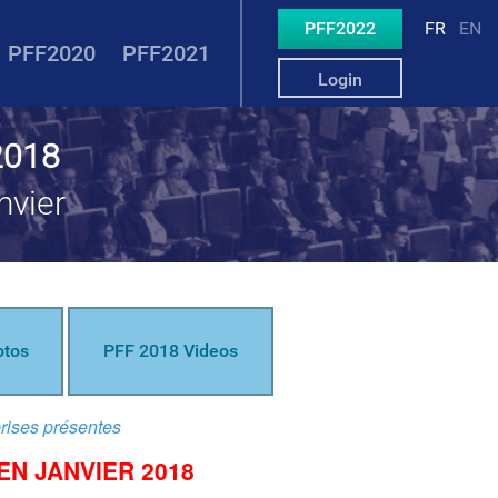
PFF2022
FR
EN
PFF2020
PFF2021
Login
2018
nvier
otos
PFF 2018 Videos
prises présentes
EN JANVIER 2018