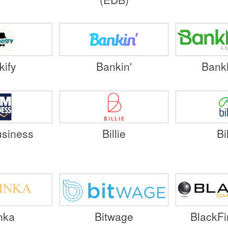
kify
Bankin'
Bank
siness
Billie
Bi
Inka
Bitwage
BlackFi