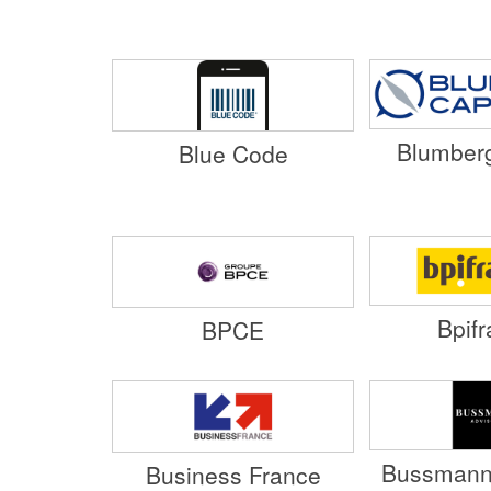
Blumberg
Blue Code
Bpif
BPCE
Bussmann
Business France