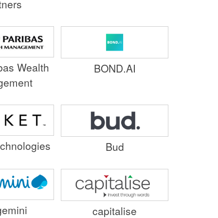
tners
bas Wealth
BOND.AI
gement
chnologies
Bud
emini
capitalise