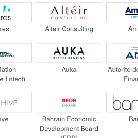
ares
Alteir Consulting
Am
iation
Auka
Autorité 
e fintech
Fina
ive
Bahrain Economic
Ba
Development Board
(EDB)