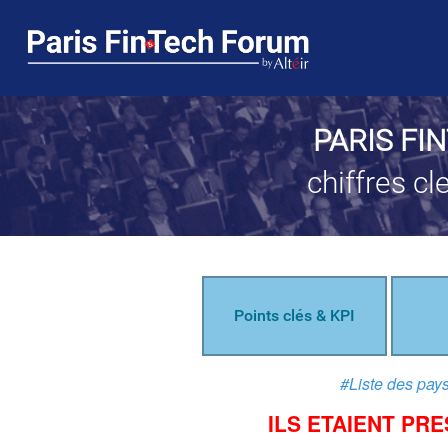
PARIS FI
chiffres cl
Points clés & KPI
#Liste des pay
ILS ETAIENT PR