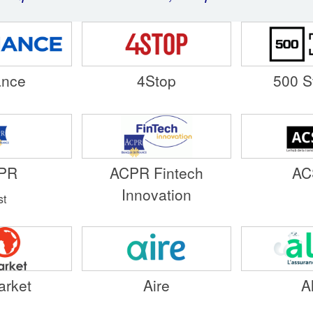
ance
4Stop
500 S
PR
ACPR Fintech
AC
Innovation
st
arket
Aire
A