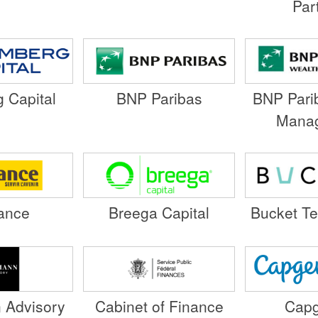
Par
 Capital
BNP Paribas
BNP Pari
Mana
rance
Breega Capital
Bucket Te
 Advisory
Cabinet of Finance
Capg