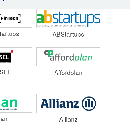
tartups
ABStartups
SEL
Affordplan
lan
Allianz