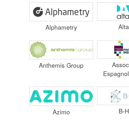
Alt
Alphametry
Assoc
Anthemis Group
Espagnol
B-H
Azimo