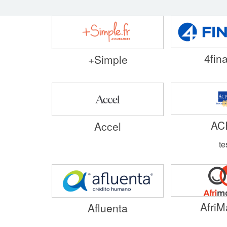
4fin
+Simple
AC
Accel
te
AfriM
Afluenta