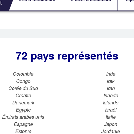
72 pays représentés
Colombie
Inde
Congo
Irak
Corée du Sud
Iran
Croatie
Irlande
Danemark
Islande
Egypte
Israël
Émirats arabes unis
Italie
Espagne
Japon
Estonie
Jordanie