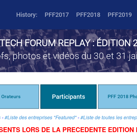
History:
PFF2017
PFF2018
PFF2019
NTECH FORUM REPLAY : ÉDITION 
efs, photos et vidéos du 30 et 31 ja
Participants
Orateurs
PFF 2018 Ph
s
-
#Liste des entreprises "Featured"
-
#Liste de toutes les entre
ESENTS LORS DE LA PRECEDENTE EDITION 